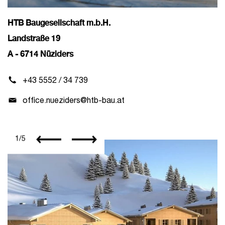
HTB Baugesellschaft m.b.H.
Landstraße 19
A - 6714 Nüziders
+43 5552 / 34 739
office.nueziders@htb-bau.at
1
/
5