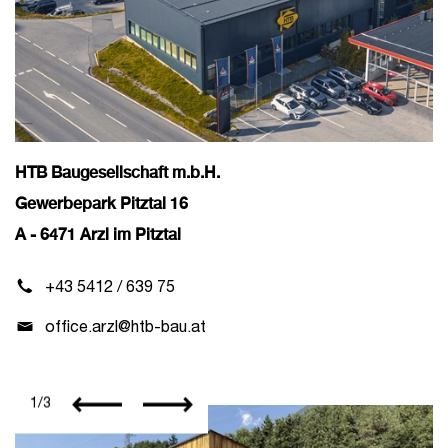
HTB Baugesellschaft m.b.H.
Gewerbepark Pitztal 16
A - 6471 Arzl im Pitztal
+43 5412 / 639 75
office.arzl@htb-bau.at
1
/
3